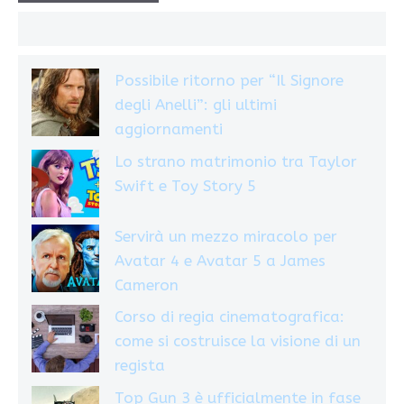
Possibile ritorno per “Il Signore
degli Anelli”: gli ultimi
aggiornamenti
Lo strano matrimonio tra Taylor
Swift e Toy Story 5
Servirà un mezzo miracolo per
Avatar 4 e Avatar 5 a James
Cameron
Corso di regia cinematografica:
come si costruisce la visione di un
regista
Top Gun 3 è ufficialmente in fase