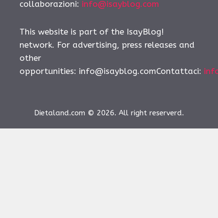
collaborazioni:
info@isayblog.com
This website is part of the IsayBlog!
network. For advertising, press releases and
other
opportunities:
info@isayblog.comContattaci
:
inf
Dietaland.com © 2026. All right reserverd.