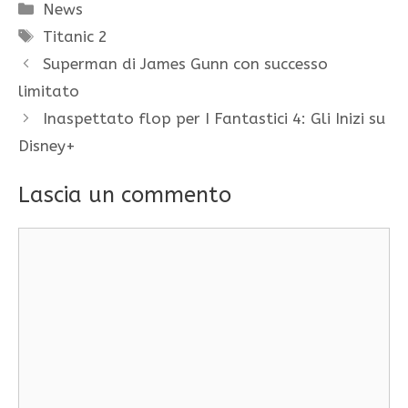
Categorie
News
Tag
Titanic 2
Superman di James Gunn con successo
limitato
Inaspettato flop per I Fantastici 4: Gli Inizi su
Disney+
Lascia un commento
Commento