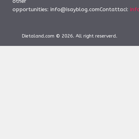
other
opportunities:
info@isayblog.comContattaci
:
inf
Dietaland.com © 2026. All right reserverd.