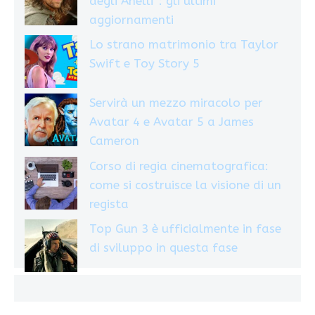
degli Anelli”: gli ultimi
aggiornamenti
Lo strano matrimonio tra Taylor
Swift e Toy Story 5
Servirà un mezzo miracolo per
Avatar 4 e Avatar 5 a James
Cameron
Corso di regia cinematografica:
come si costruisce la visione di un
regista
Top Gun 3 è ufficialmente in fase
di sviluppo in questa fase