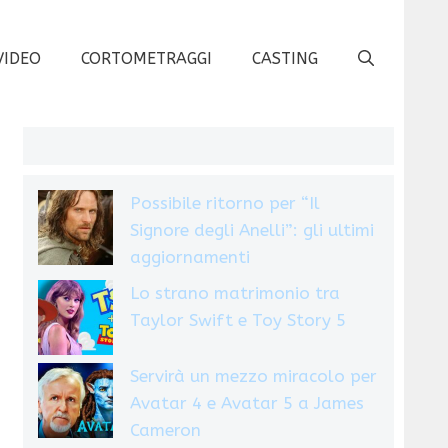
VIDEO
CORTOMETRAGGI
CASTING
Possibile ritorno per “Il
Signore degli Anelli”: gli ultimi
aggiornamenti
Lo strano matrimonio tra
Taylor Swift e Toy Story 5
Servirà un mezzo miracolo per
Avatar 4 e Avatar 5 a James
Cameron