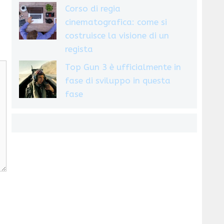
Corso di regia
cinematografica: come si
costruisce la visione di un
regista
Top Gun 3 è ufficialmente in
fase di sviluppo in questa
fase