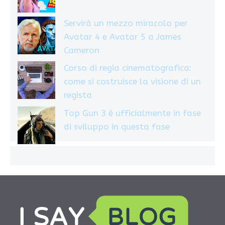
Servirà un mezzo miracolo per
Avatar 4 e Avatar 5 a James
Cameron
Corso di regia cinematografica:
come si costruisce la visione di un
regista
Top Gun 3 è ufficialmente in fase
di sviluppo in questa fase