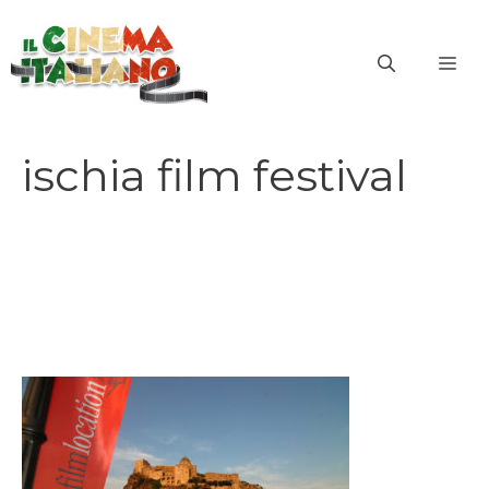
Vai
al
ME
contenuto
ischia film festival