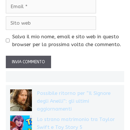
Email
Sito
web
Salva il mio nome, email e sito web in questo
browser per la prossima volta che commento.
Possibile ritorno per “Il Signore
degli Anelli”: gli ultimi
aggiornamenti
Lo strano matrimonio tra Taylor
Swift e Toy Story 5