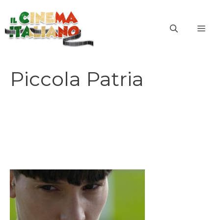
Vai
al
ME
contenuto
Piccola Patria