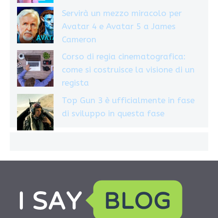
Servirà un mezzo miracolo per
Avatar 4 e Avatar 5 a James
Cameron
Corso di regia cinematografica:
come si costruisce la visione di un
regista
Top Gun 3 è ufficialmente in fase
di sviluppo in questa fase