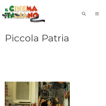
Vai
al
ME
contenuto
Piccola Patria