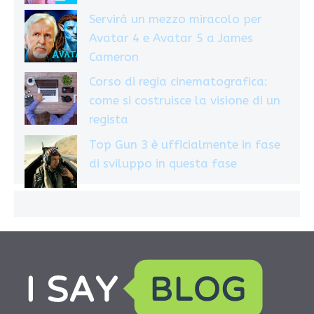
Servirà un mezzo miracolo per
Avatar 4 e Avatar 5 a James
Cameron
Corso di regia cinematografica:
come si costruisce la visione di un
regista
Top Gun 3 è ufficialmente in fase
di sviluppo in questa fase