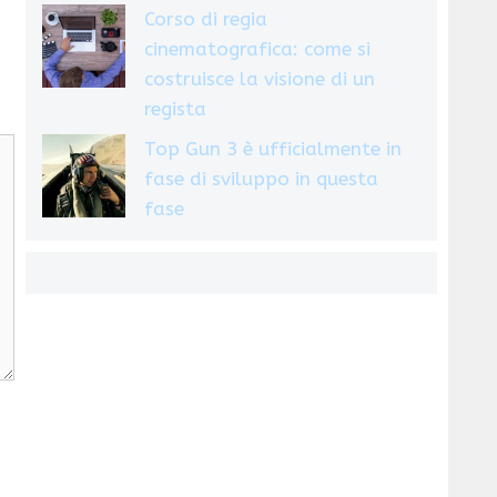
Corso di regia
cinematografica: come si
costruisce la visione di un
regista
Top Gun 3 è ufficialmente in
fase di sviluppo in questa
fase