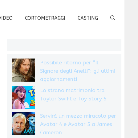
VIDEO
CORTOMETRAGGI
CASTING
Possibile ritorno per “Il
Signore degli Anelli”: gli ultimi
aggiornamenti
Lo strano matrimonio tra
Taylor Swift e Toy Story 5
Servirà un mezzo miracolo per
Avatar 4 e Avatar 5 a James
Cameron