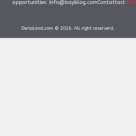
opportunities:
info@isayblog.comContattaci
:
inf
Dietaland.com © 2026. All right reserverd.