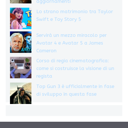
aggiornamenti
Lo strano matrimonio tra Taylor
Swift e Toy Story 5
Servirà un mezzo miracolo per
Avatar 4 e Avatar 5 a James
Cameron
Corso di regia cinematografica:
come si costruisce la visione di un
regista
Top Gun 3 è ufficialmente in fase
di sviluppo in questa fase