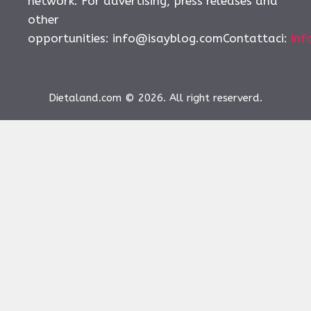
network. For advertising, press releases and
other
opportunities:
info@isayblog.comContattaci
:
inf
Dietaland.com © 2026. All right reserverd.