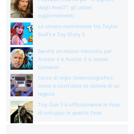
degli Anelli”: gli ultimi
aggiornamenti
Lo strano matrimonio tra Taylor
Swift e Toy Story 5
Servirà un mezzo miracolo per
Avatar 4 e Avatar 5 a James
Cameron
Corso di regia cinematografica:
come si costruisce la visione di un
regista
Top Gun 3 è ufficialmente in fase
di sviluppo in questa fase