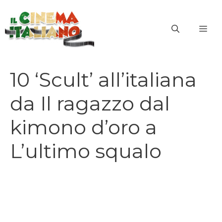
Vai
al
ME
contenuto
10 ‘Scult’ all’italiana
da Il ragazzo dal
kimono d’oro a
L’ultimo squalo