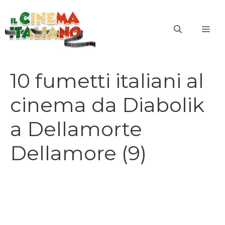
Vai
al
ME
contenuto
10 fumetti italiani al
cinema da Diabolik
a Dellamorte
Dellamore (9)