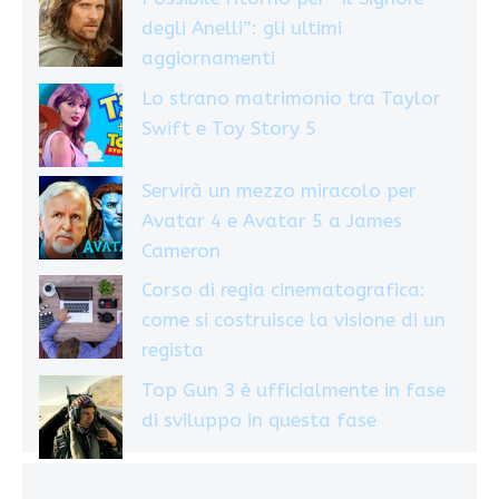
degli Anelli”: gli ultimi
aggiornamenti
Lo strano matrimonio tra Taylor
Swift e Toy Story 5
Servirà un mezzo miracolo per
Avatar 4 e Avatar 5 a James
Cameron
Corso di regia cinematografica:
come si costruisce la visione di un
regista
Top Gun 3 è ufficialmente in fase
di sviluppo in questa fase