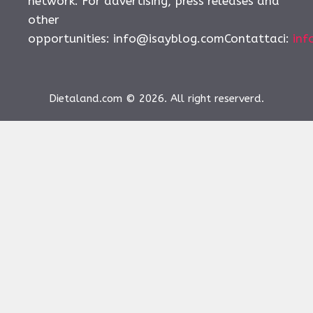
network. For advertising, press releases and
other
opportunities:
info@isayblog.comContattaci
:
inf
Dietaland.com © 2026. All right reserverd.