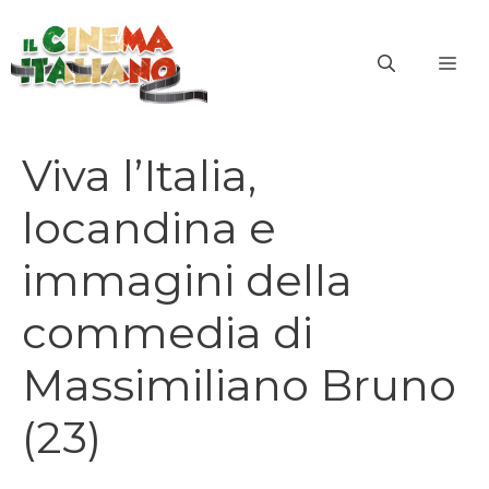
Vai
al
ME
contenuto
Viva l’Italia,
locandina e
immagini della
commedia di
Massimiliano Bruno
(23)