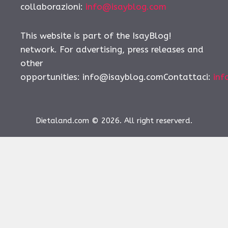
collaborazioni:
info@isayblog.com
This website is part of the IsayBlog!
network. For advertising, press releases and
other
opportunities:
info@isayblog.comContattaci
:
inf
Dietaland.com © 2026. All right reserverd.