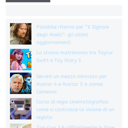
Possibile ritorno per “Il Signore
degli Anelli”: gli ultimi
aggiornamenti
Lo strano matrimonio tra Taylor
Swift e Toy Story 5
Servirà un mezzo miracolo per
Avatar 4 e Avatar 5 a James
Cameron
Corso di regia cinematografica:
come si costruisce la visione di un
regista
Top Gun 3 è ufficialmente in fase