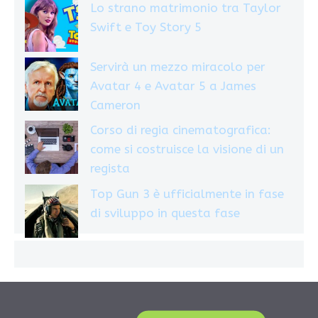
Lo strano matrimonio tra Taylor
Swift e Toy Story 5
Servirà un mezzo miracolo per
Avatar 4 e Avatar 5 a James
Cameron
Corso di regia cinematografica:
come si costruisce la visione di un
regista
Top Gun 3 è ufficialmente in fase
di sviluppo in questa fase