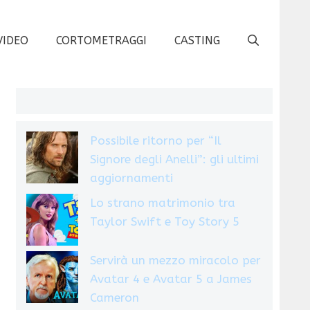
VIDEO
CORTOMETRAGGI
CASTING
Possibile ritorno per “Il
Signore degli Anelli”: gli ultimi
aggiornamenti
Lo strano matrimonio tra
Taylor Swift e Toy Story 5
Servirà un mezzo miracolo per
Avatar 4 e Avatar 5 a James
Cameron