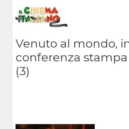
Vai
al
contenuto
Venuto al mondo, im
conferenza stampa c
(3)