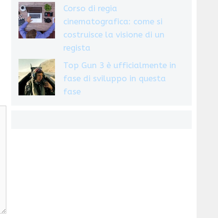
Corso di regia
cinematografica: come si
costruisce la visione di un
regista
Top Gun 3 è ufficialmente in
fase di sviluppo in questa
fase