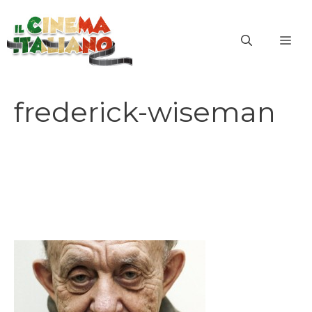
Vai
al
ME
contenuto
frederick-wiseman