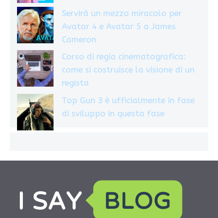
Servirà un mezzo miracolo per
Avatar 4 e Avatar 5 a James
Cameron
Corso di regia cinematografica:
come si costruisce la visione di un
regista
Top Gun 3 è ufficialmente in fase
di sviluppo in questa fase