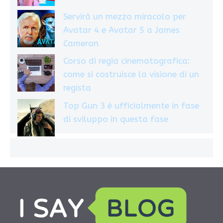
Servirà un mezzo miracolo per
Avatar 4 e Avatar 5 a James
Cameron
Corso di regia cinematografica:
come si costruisce la visione di un
regista
Top Gun 3 è ufficialmente in fase
di sviluppo in questa fase