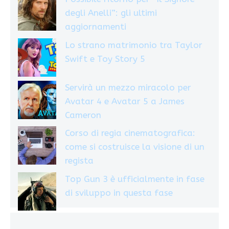
degli Anelli”: gli ultimi
aggiornamenti
Lo strano matrimonio tra Taylor
Swift e Toy Story 5
Servirà un mezzo miracolo per
Avatar 4 e Avatar 5 a James
Cameron
Corso di regia cinematografica:
come si costruisce la visione di un
regista
Top Gun 3 è ufficialmente in fase
di sviluppo in questa fase