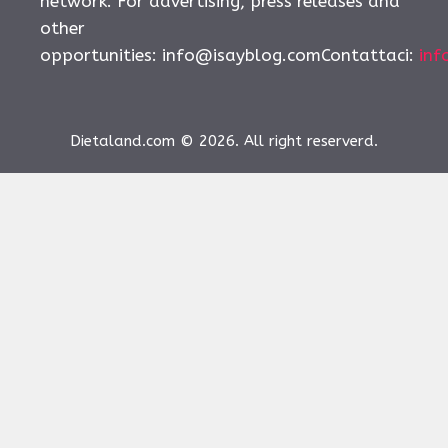
network. For advertising, press releases and
other
opportunities:
info@isayblog.comContattaci
:
inf
Dietaland.com © 2026. All right reserverd.