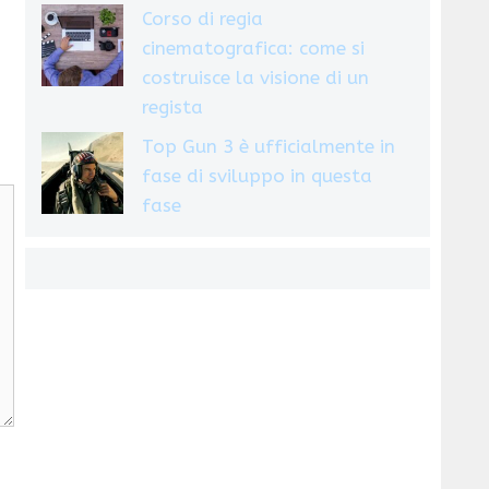
Corso di regia
cinematografica: come si
costruisce la visione di un
regista
Top Gun 3 è ufficialmente in
fase di sviluppo in questa
fase