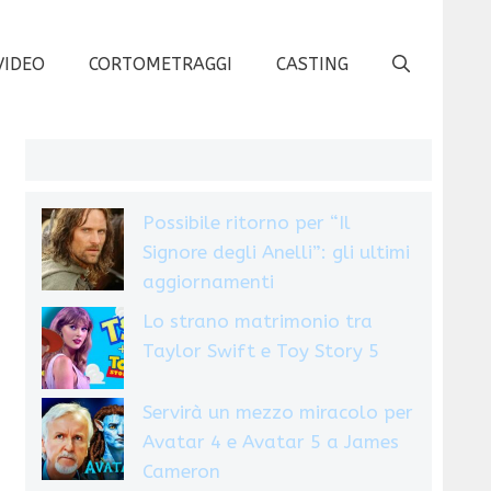
VIDEO
CORTOMETRAGGI
CASTING
Possibile ritorno per “Il
Signore degli Anelli”: gli ultimi
aggiornamenti
Lo strano matrimonio tra
Taylor Swift e Toy Story 5
Servirà un mezzo miracolo per
Avatar 4 e Avatar 5 a James
Cameron