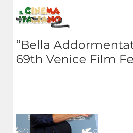
Vai
al
contenuto
“Bella Addormentat
69th Venice Film Fe