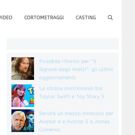
VIDEO
CORTOMETRAGGI
CASTING
Possibile ritorno per “Il
Signore degli Anelli”: gli ultimi
aggiornamenti
Lo strano matrimonio tra
Taylor Swift e Toy Story 5
Servirà un mezzo miracolo per
Avatar 4 e Avatar 5 a James
Cameron