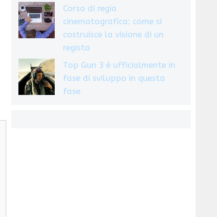
Corso di regia
cinematografica: come si
costruisce la visione di un
regista
Top Gun 3 è ufficialmente in
fase di sviluppo in questa
fase