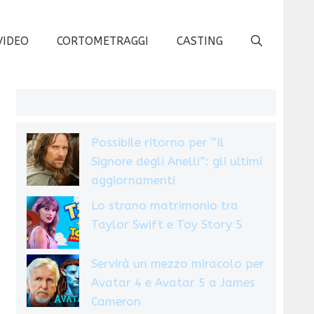
VIDEO
CORTOMETRAGGI
CASTING
Possibile ritorno per “Il
Signore degli Anelli”: gli ultimi
aggiornamenti
Lo strano matrimonio tra
Taylor Swift e Toy Story 5
Servirà un mezzo miracolo per
Avatar 4 e Avatar 5 a James
Cameron