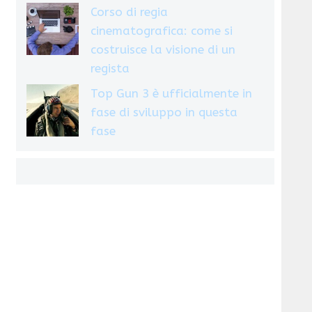
Corso di regia
cinematografica: come si
costruisce la visione di un
regista
Top Gun 3 è ufficialmente in
fase di sviluppo in questa
fase