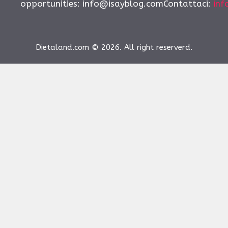
opportunities:
info@isayblog.comContattaci
:
inf
Dietaland.com © 2026. All right reserverd.