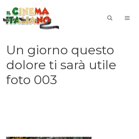
Vai
al
ME
contenuto
Un giorno questo
dolore ti sarà utile
foto 003