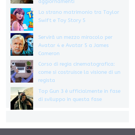
aggiornamenti
Lo strano matrimonio tra Taylor
Swift e Toy Story 5
Servirà un mezzo miracolo per
Avatar 4 e Avatar 5 a James
Cameron
Corso di regia cinematografica:
come si costruisce la visione di un
regista
Top Gun 3 è ufficialmente in fase
di sviluppo in questa fase