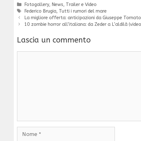
Categorie
Fotogallery
,
News
,
Trailer e Video
Tag
Federico Brugia
,
Tutti i rumori del mare
La migliore offerta: anticipazioni da Giuseppe Tornato
10 zombie horror all’italiana: da Zeder a L’aldilà (video
Lascia un commento
Commento
Nome