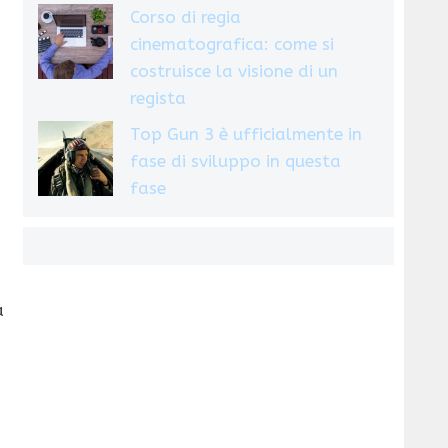
Corso di regia
cinematografica: come si
costruisce la visione di un
regista
Top Gun 3 è ufficialmente in
fase di sviluppo in questa
fase
a