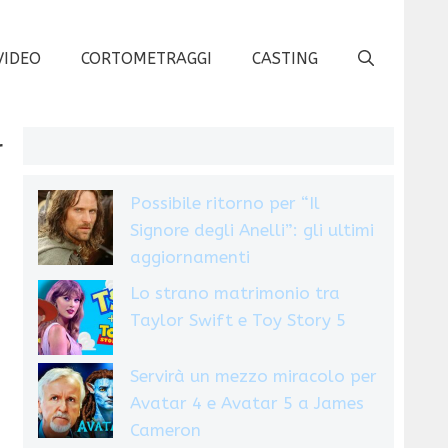
VIDEO
CORTOMETRAGGI
CASTING
r
Possibile ritorno per “Il
Signore degli Anelli”: gli ultimi
aggiornamenti
Lo strano matrimonio tra
Taylor Swift e Toy Story 5
Servirà un mezzo miracolo per
Avatar 4 e Avatar 5 a James
Cameron