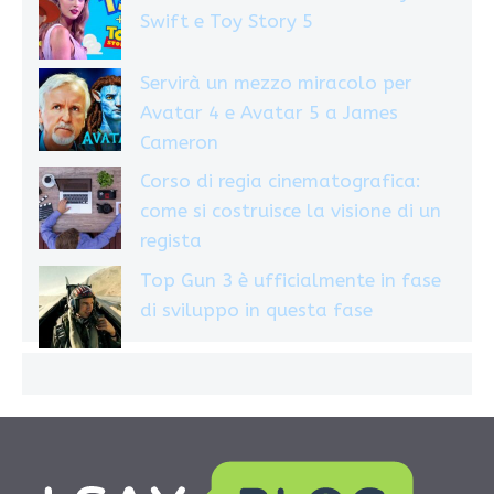
Swift e Toy Story 5
Servirà un mezzo miracolo per
Avatar 4 e Avatar 5 a James
Cameron
Corso di regia cinematografica:
come si costruisce la visione di un
regista
Top Gun 3 è ufficialmente in fase
di sviluppo in questa fase