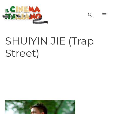
Vai
al
ME
contenuto
SHUIYIN JIE (Trap
Street)