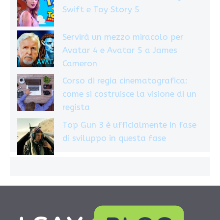
Swift e Toy Story 5
Servirà un mezzo miracolo per
Avatar 4 e Avatar 5 a James
Cameron
Corso di regia cinematografica:
come si costruisce la visione di un
regista
Top Gun 3 è ufficialmente in fase
di sviluppo in questa fase