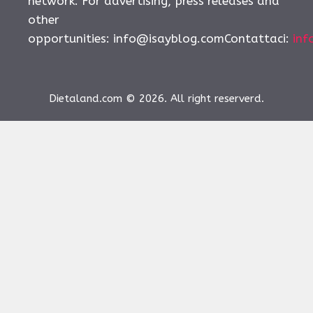
network. For advertising, press releases and
other
opportunities:
info@isayblog.comContattaci
:
inf
Dietaland.com © 2026. All right reserverd.