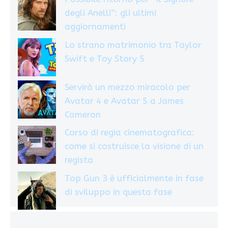
degli Anelli”: gli ultimi
aggiornamenti
Lo strano matrimonio tra Taylor
Swift e Toy Story 5
Servirà un mezzo miracolo per
Avatar 4 e Avatar 5 a James
Cameron
Corso di regia cinematografica:
come si costruisce la visione di un
regista
Top Gun 3 è ufficialmente in fase
di sviluppo in questa fase