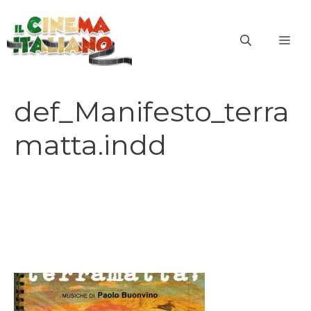
Vai
al
ME
contenuto
def_Manifesto_terra
matta.indd