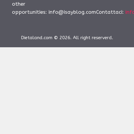
other
opportunities:
info@isayblog.comContattaci
:
inf
Dietaland.com © 2026. All right reserverd.