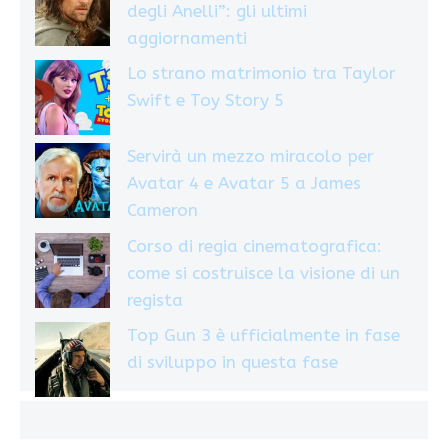
degli Anelli”: gli ultimi
aggiornamenti
Lo strano matrimonio tra Taylor
Swift e Toy Story 5
Servirà un mezzo miracolo per
Avatar 4 e Avatar 5 a James
Cameron
Corso di regia cinematografica:
come si costruisce la visione di un
regista
Top Gun 3 è ufficialmente in fase
di sviluppo in questa fase