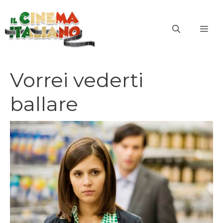
Vai
al
ME
contenuto
Vorrei vederti
ballare