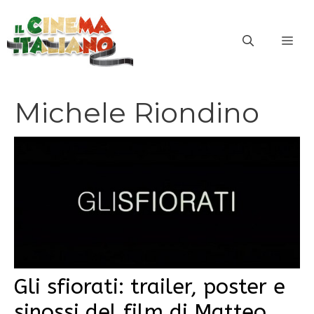
Vai
al
ME
contenuto
Michele Riondino
Gli sfiorati: trailer, poster e
sinossi del film di Matteo