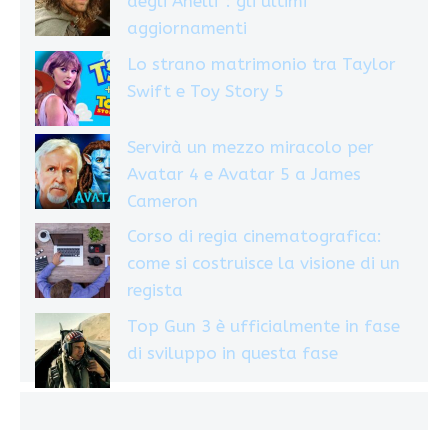
degli Anelli”: gli ultimi
aggiornamenti
Lo strano matrimonio tra Taylor
Swift e Toy Story 5
Servirà un mezzo miracolo per
Avatar 4 e Avatar 5 a James
Cameron
Corso di regia cinematografica:
come si costruisce la visione di un
regista
Top Gun 3 è ufficialmente in fase
di sviluppo in questa fase