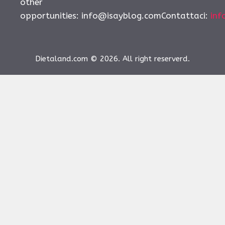
other
opportunities:
info@isayblog.comContattaci
:
inf
Dietaland.com © 2026. All right reserverd.