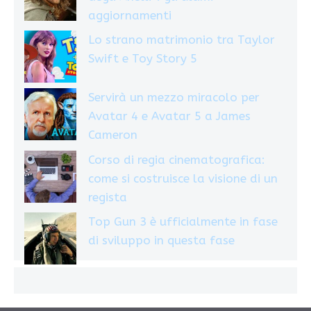
aggiornamenti
Lo strano matrimonio tra Taylor
Swift e Toy Story 5
Servirà un mezzo miracolo per
Avatar 4 e Avatar 5 a James
Cameron
Corso di regia cinematografica:
come si costruisce la visione di un
regista
Top Gun 3 è ufficialmente in fase
di sviluppo in questa fase