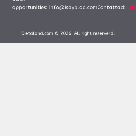
opportunities:
info@isayblog.comContattaci
:
inf
Dietaland.com © 2026. All right reserverd.