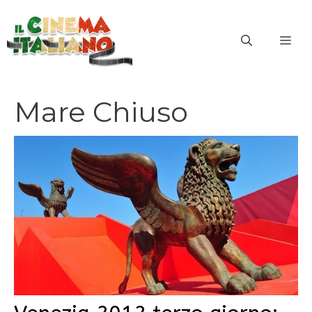
Vai
al
ME
contenuto
Mare Chiuso