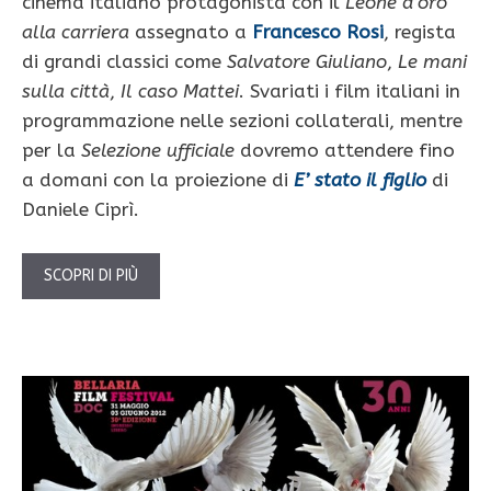
cinema italiano protagonista con il
Leone d’oro
alla carriera
assegnato a
Francesco Rosi
, regista
di grandi classici come
Salvatore Giuliano
,
Le mani
sulla città
,
Il caso Mattei
. Svariati i film italiani in
programmazione nelle sezioni collaterali, mentre
per la
Selezione ufficiale
dovremo attendere fino
a domani con la proiezione di
E’ stato il figlio
di
Daniele Ciprì.
SCOPRI DI PIÙ