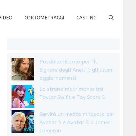
VIDEO
CORTOMETRAGGI
CASTING
Possibile ritorno per “Il
Signore degli Anelli”: gli ultimi
aggiornamenti
Lo strano matrimonio tra
Taylor Swift e Toy Story 5
Servirà un mezzo miracolo per
Avatar 4 e Avatar 5 a James
Cameron