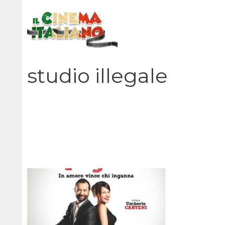
Vai
al
contenuto
studio illegale