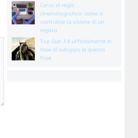
Corso di regia
cinematografica: come si
costruisce la visione di un
regista
Top Gun 3 è ufficialmente in
fase di sviluppo in questa
fase