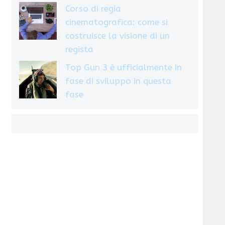
Corso di regia
cinematografica: come si
costruisce la visione di un
regista
Top Gun 3 è ufficialmente in
fase di sviluppo in questa
fase