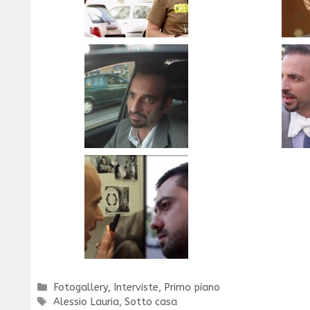
Categorie
Fotogallery
,
Interviste
,
Primo piano
Tag
Alessio Lauria
,
Sotto casa