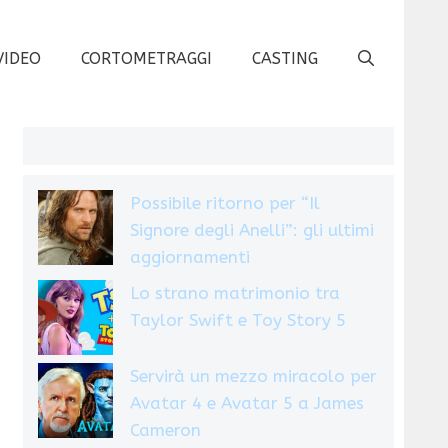
VIDEO
CORTOMETRAGGI
CASTING
Possibile ritorno per “Il
Signore degli Anelli”: gli ultimi
aggiornamenti
Lo strano matrimonio tra
Taylor Swift e Toy Story 5
Servirà un mezzo miracolo per
Avatar 4 e Avatar 5 a James
Cameron