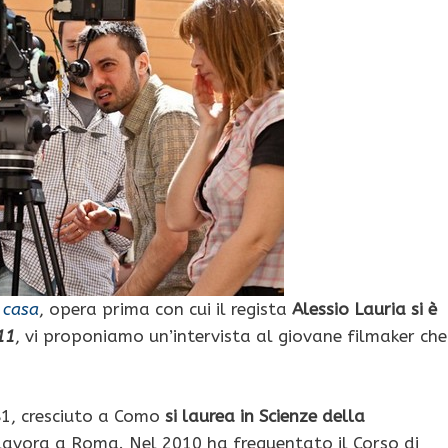
 casa
, opera prima con cui il regista
Alessio Lauria si è
11
, vi proponiamo un’intervista al giovane filmaker che
81, cresciuto a Como
si laurea in Scienze della
lavora a Roma. Nel 2010 ha frequentato il Corso di