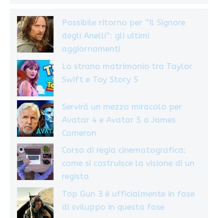
Possibile ritorno per “Il Signore
degli Anelli”: gli ultimi
aggiornamenti
Lo strano matrimonio tra Taylor
Swift e Toy Story 5
Servirà un mezzo miracolo per
Avatar 4 e Avatar 5 a James
Cameron
Corso di regia cinematografica:
come si costruisce la visione di un
regista
Top Gun 3 è ufficialmente in fase
di sviluppo in questa fase