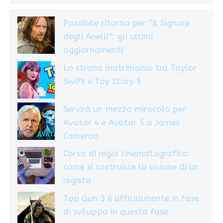
Possibile ritorno per “Il Signore
degli Anelli”: gli ultimi
aggiornamenti
Lo strano matrimonio tra Taylor
Swift e Toy Story 5
Servirà un mezzo miracolo per
Avatar 4 e Avatar 5 a James
Cameron
Corso di regia cinematografica:
come si costruisce la visione di un
regista
Top Gun 3 è ufficialmente in fase
di sviluppo in questa fase