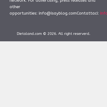
network. For advertising, press releases and
other
opportunities:
info@isayblog.comContattaci
:
inf
Dietaland.com © 2026. All right reserverd.