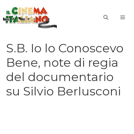
Vai
al
ME
contenuto
S.B. Io lo Conoscevo
Bene, note di regia
del documentario
su Silvio Berlusconi