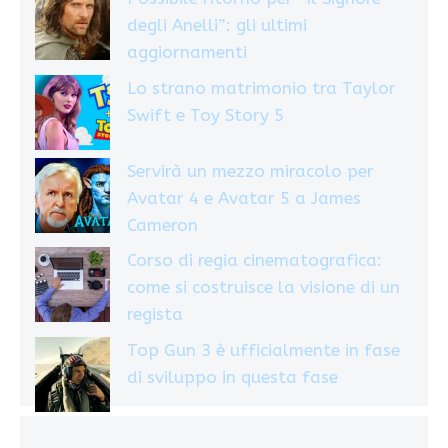
degli Anelli”: gli ultimi
aggiornamenti
Lo strano matrimonio tra Taylor
Swift e Toy Story 5
Servirà un mezzo miracolo per
Avatar 4 e Avatar 5 a James
Cameron
Corso di regia cinematografica:
come si costruisce la visione di un
regista
Top Gun 3 è ufficialmente in fase
di sviluppo in questa fase