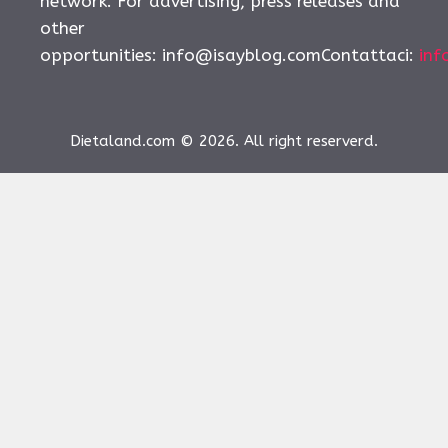
network. For advertising, press releases and
other
opportunities:
info@isayblog.comContattaci
:
inf
Dietaland.com © 2026. All right reserverd.