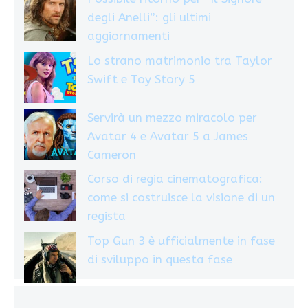
degli Anelli”: gli ultimi
aggiornamenti
Lo strano matrimonio tra Taylor
Swift e Toy Story 5
Servirà un mezzo miracolo per
Avatar 4 e Avatar 5 a James
Cameron
Corso di regia cinematografica:
come si costruisce la visione di un
regista
Top Gun 3 è ufficialmente in fase
di sviluppo in questa fase