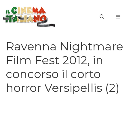
Vai
al
ME
contenuto
Ravenna Nightmare
Film Fest 2012, in
concorso il corto
horror Versipellis (2)