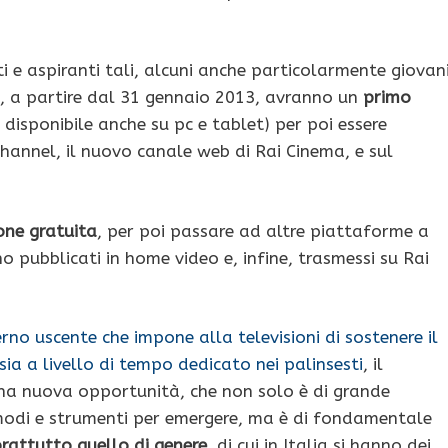
i e aspiranti tali, alcuni anche particolarmente giovani
lm, a partire dal 31 gennaio 2013, avranno un
primo
 disponibile anche su pc e tablet) per poi essere
hannel, il nuovo canale web di Rai Cinema, e sul
one gratuita
, per poi passare ad altre piattaforme a
pubblicati in home video e, infine, trasmessi su Rai
no uscente che impone alla televisioni di sostenere il
sia a livello di tempo dedicato nei palinsesti
, il
una nuova opportunità, che non solo è di grande
 modi e strumenti per emergere, ma è di fondamentale
prattutto quello di genere
, di cui in Italia si hanno dei