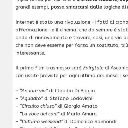
grandi esempi,
possa smarcarsi dalle logiche d
Internet è stato una rivoluzione -i fatti di cro
affermazione- e il cinema, che da sempre è sta
onda di rinnovamento e trovare, così, una via al
che non deve esserne per forza un sostituto, più
interessante.
Il primo film trasmesso sarà
Fairytale
di Ascanio
con uscite previste per ogni ultimo del mese, i se
– “Andare via”
di Claudio Di Biagio
– “Aquadro”
di Stefano Lodovichi
– “Circuito chiuso”
di Giorgio Amato
– “La voce dei cani”
di Mario Amura
– “L’ultimo weekend”
di Domenico Raimondi