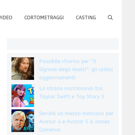
VIDEO
CORTOMETRAGGI
CASTING
Possibile ritorno per “Il
Signore degli Anelli”: gli ultimi
aggiornamenti
Lo strano matrimonio tra
Taylor Swift e Toy Story 5
Servirà un mezzo miracolo per
Avatar 4 e Avatar 5 a James
Cameron