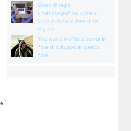
Corso di regia
cinematografica: come si
costruisce la visione di un
regista
Top Gun 3 è ufficialmente in
fase di sviluppo in questa
fase
te