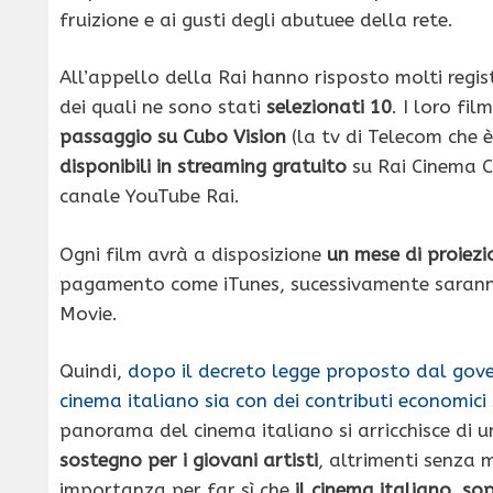
fruizione e ai gusti degli abutuee della rete.
All’appello della Rai hanno risposto molti regist
dei quali ne sono stati
selezionati 10
. I loro fi
passaggio su Cubo Vision
(la tv di Telecom che è
disponibili in streaming gratuito
su Rai Cinema C
canale YouTube Rai.
Ogni film avrà a disposizione
un mese di proiezi
pagamento come iTunes, sucessivamente saranno 
Movie.
Quindi,
dopo il decreto legge proposto dal gover
cinema italiano sia con dei contributi economici 
panorama del cinema italiano si arricchisce di 
sostegno per i giovani artisti
, altrimenti senza
importanza per far sì che
il cinema italiano, so