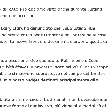
o di fatto e lo abbiamo visto anche durante l’ultima
meno due occasioni.
e Larry Clark ha annunciato che il suo ultimo film
 Una scelta fatta per affrancarsi dal potere delle case 
gista, la nuova frontiera del cinema è proprio quella di
conda occasione, cioè quando la
Rai
, insieme a Cubo
tto
Web Movies
. Il progetto,
nato nel 2010
, ha lo
scop
ni
, che si muovono soprattutto nel campo del thriller,
film a basso budget destinati principalmente alla
lità a chi, nei circuiti tradizionali, non troverebbe mai
nuove forme di audiovisivo
, più vicine alle modalità di