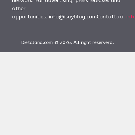
network. For advertising, press releases and
other
opportunities:
info@isayblog.comContattaci
:
inf
Dietaland.com © 2026. All right reserverd.