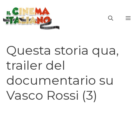
Vai
al
ME
contenuto
Questa storia qua,
trailer del
documentario su
Vasco Rossi (3)