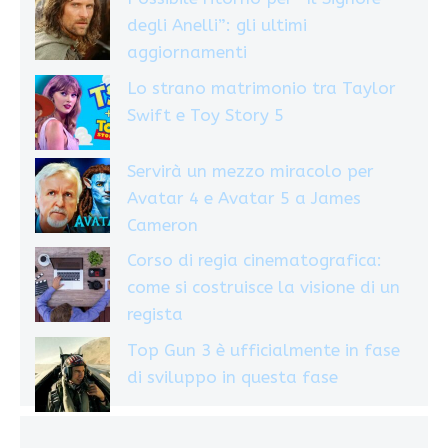
degli Anelli”: gli ultimi
aggiornamenti
Lo strano matrimonio tra Taylor
Swift e Toy Story 5
Servirà un mezzo miracolo per
Avatar 4 e Avatar 5 a James
Cameron
Corso di regia cinematografica:
come si costruisce la visione di un
regista
Top Gun 3 è ufficialmente in fase
di sviluppo in questa fase