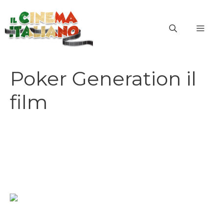
Vai
al
ME
contenuto
Poker Generation il
film