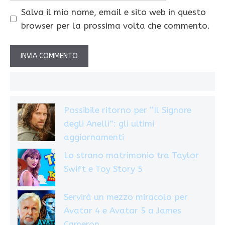
Salva il mio nome, email e sito web in questo
browser per la prossima volta che commento.
Possibile ritorno per “Il Signore
degli Anelli”: gli ultimi
aggiornamenti
Lo strano matrimonio tra Taylor
Swift e Toy Story 5
Servirà un mezzo miracolo per
Avatar 4 e Avatar 5 a James
Cameron