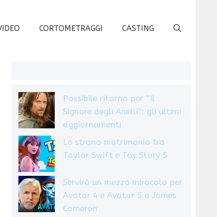
VIDEO
CORTOMETRAGGI
CASTING
Possibile ritorno per “Il
Signore degli Anelli”: gli ultimi
aggiornamenti
Lo strano matrimonio tra
Taylor Swift e Toy Story 5
Servirà un mezzo miracolo per
Avatar 4 e Avatar 5 a James
Cameron