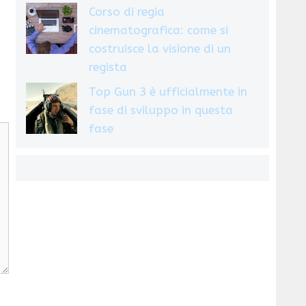
Corso di regia
cinematografica: come si
costruisce la visione di un
regista
Top Gun 3 è ufficialmente in
fase di sviluppo in questa
fase