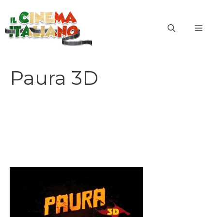
Vai
al
ME
contenuto
Paura 3D