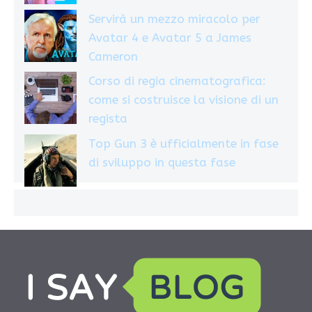
Servirà un mezzo miracolo per
Avatar 4 e Avatar 5 a James
Cameron
Corso di regia cinematografica:
come si costruisce la visione di un
regista
Top Gun 3 è ufficialmente in fase
di sviluppo in questa fase