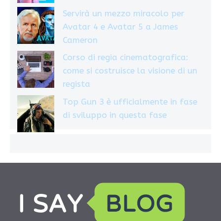
Servirà un mezzo miracolo per
Avatar 4 e Avatar 5 a James
Cameron
Corso di regia cinematografica:
come si costruisce la visione di un
regista
Top Gun 3 è ufficialmente in fase
di sviluppo in questa fase