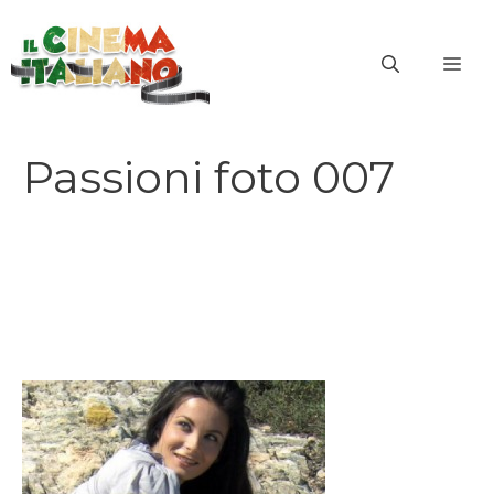
Vai
al
ME
contenuto
Passioni foto 007