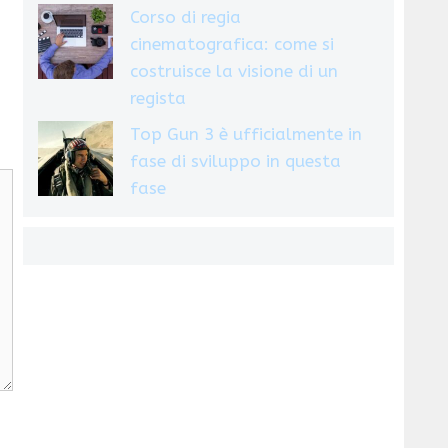
Corso di regia
cinematografica: come si
costruisce la visione di un
regista
Top Gun 3 è ufficialmente in
fase di sviluppo in questa
fase