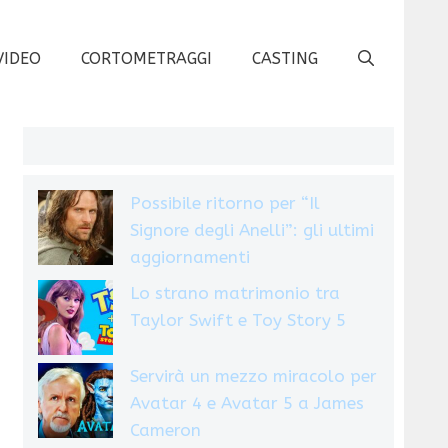
VIDEO
CORTOMETRAGGI
CASTING
Possibile ritorno per “Il
Signore degli Anelli”: gli ultimi
aggiornamenti
Lo strano matrimonio tra
Taylor Swift e Toy Story 5
Servirà un mezzo miracolo per
Avatar 4 e Avatar 5 a James
Cameron