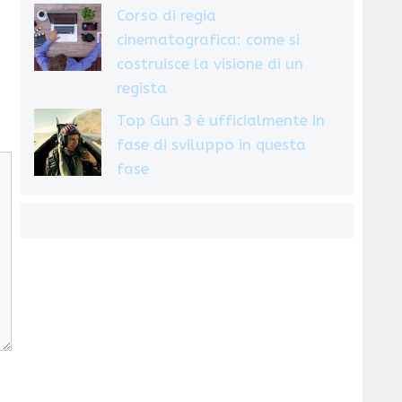
Corso di regia
cinematografica: come si
costruisce la visione di un
regista
Top Gun 3 è ufficialmente in
fase di sviluppo in questa
fase