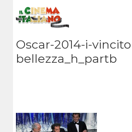
Vai
al
contenuto
Oscar-2014-i-vincito
bellezza_h_partb