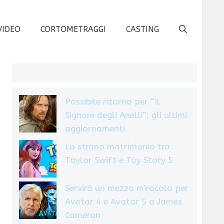
VIDEO
CORTOMETRAGGI
CASTING
Possibile ritorno per “Il
Signore degli Anelli”: gli ultimi
aggiornamenti
Lo strano matrimonio tra
Taylor Swift e Toy Story 5
Servirà un mezzo miracolo per
Avatar 4 e Avatar 5 a James
Cameron