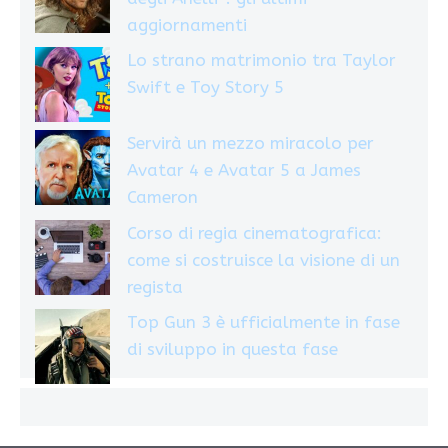
aggiornamenti
Lo strano matrimonio tra Taylor
Swift e Toy Story 5
Servirà un mezzo miracolo per
Avatar 4 e Avatar 5 a James
Cameron
Corso di regia cinematografica:
come si costruisce la visione di un
regista
Top Gun 3 è ufficialmente in fase
di sviluppo in questa fase