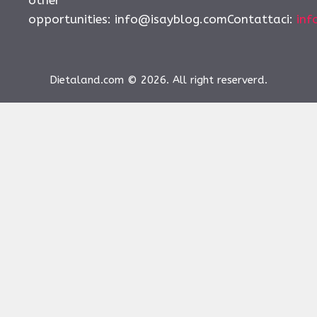
other
opportunities:
info@isayblog.comContattaci
:
inf
Dietaland.com © 2026. All right reserverd.