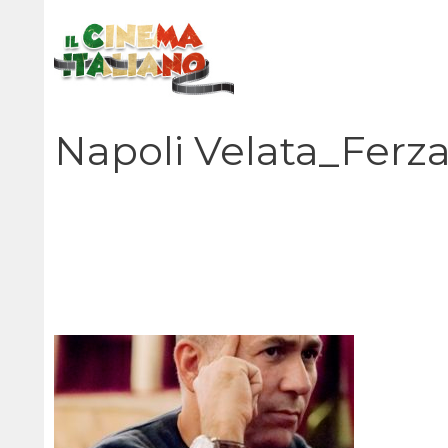
Vai
al
contenuto
Napoli Velata_Ferz