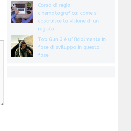
Corso di regia
cinematografica: come si
costruisce la visione di un
regista
Top Gun 3 è ufficialmente in
fase di sviluppo in questa
fase