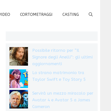
VIDEO
CORTOMETRAGGI
CASTING
Possibile ritorno per “Il
Signore degli Anelli”: gli ultimi
aggiornamenti
Lo strano matrimonio tra
Taylor Swift e Toy Story 5
Servirà un mezzo miracolo per
Avatar 4 e Avatar 5 a James
Cameron