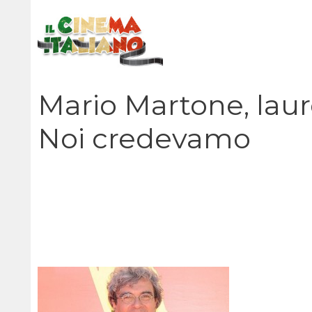
Vai
al
contenuto
Mario Martone, laure
Noi credevamo