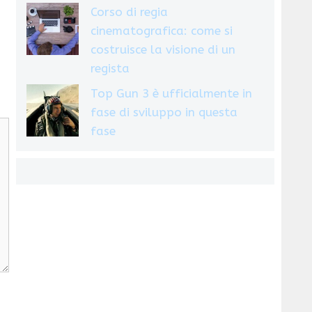
Corso di regia
cinematografica: come si
costruisce la visione di un
regista
Top Gun 3 è ufficialmente in
fase di sviluppo in questa
fase