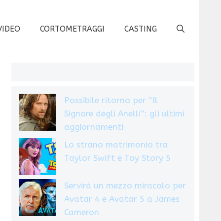
VIDEO
CORTOMETRAGGI
CASTING
Possibile ritorno per “Il
Signore degli Anelli”: gli ultimi
aggiornamenti
Lo strano matrimonio tra
Taylor Swift e Toy Story 5
Servirà un mezzo miracolo per
Avatar 4 e Avatar 5 a James
Cameron