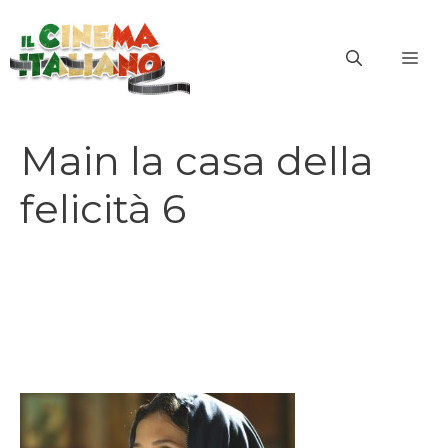
Vai
al
ME
contenuto
Main la casa della
felicità 6