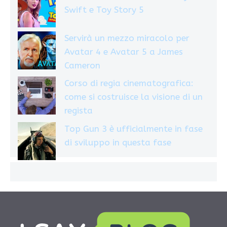
Swift e Toy Story 5
Servirà un mezzo miracolo per
Avatar 4 e Avatar 5 a James
Cameron
Corso di regia cinematografica:
come si costruisce la visione di un
regista
Top Gun 3 è ufficialmente in fase
di sviluppo in questa fase