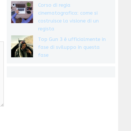
Corso di regia
cinematografica: come si
costruisce la visione di un
regista
Top Gun 3 è ufficialmente in
fase di sviluppo in questa
fase