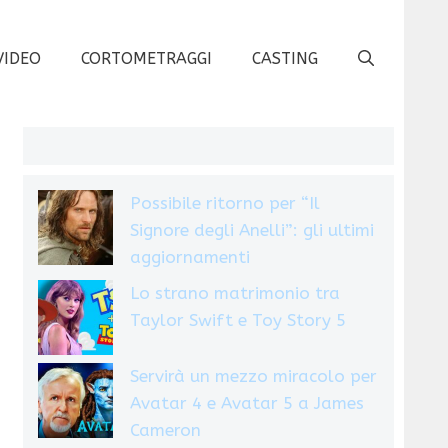
VIDEO
CORTOMETRAGGI
CASTING
Possibile ritorno per “Il
Signore degli Anelli”: gli ultimi
aggiornamenti
Lo strano matrimonio tra
Taylor Swift e Toy Story 5
Servirà un mezzo miracolo per
Avatar 4 e Avatar 5 a James
Cameron