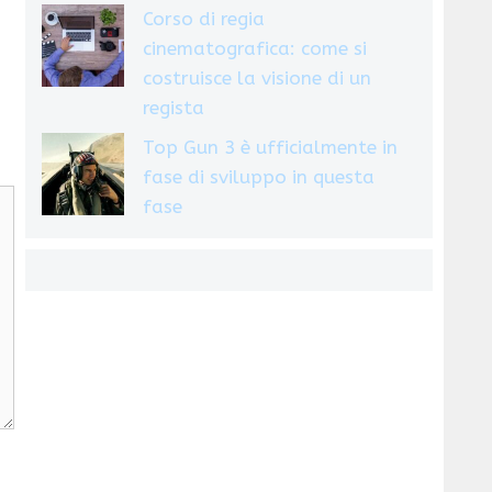
Corso di regia
cinematografica: come si
costruisce la visione di un
regista
Top Gun 3 è ufficialmente in
fase di sviluppo in questa
fase