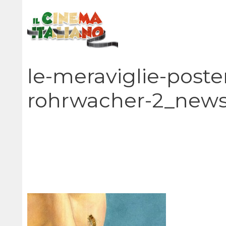
Vai
al
contenuto
le-meraviglie-poster
rohrwacher-2_new