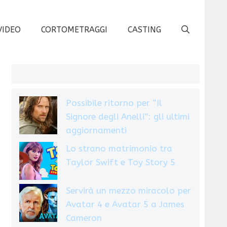
VIDEO
CORTOMETRAGGI
CASTING
Possibile ritorno per “Il
Signore degli Anelli”: gli ultimi
aggiornamenti
Lo strano matrimonio tra
Taylor Swift e Toy Story 5
Servirà un mezzo miracolo per
Avatar 4 e Avatar 5 a James
Cameron