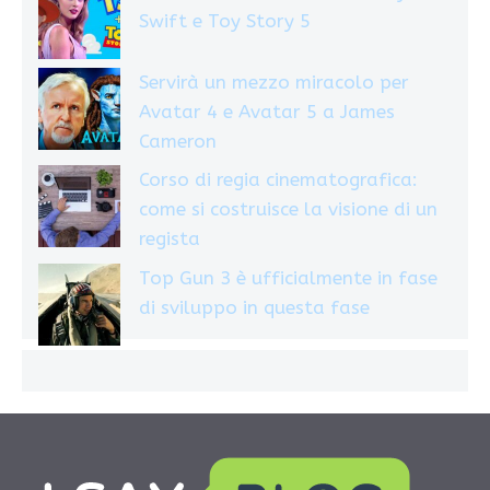
Swift e Toy Story 5
Servirà un mezzo miracolo per
Avatar 4 e Avatar 5 a James
Cameron
Corso di regia cinematografica:
come si costruisce la visione di un
regista
Top Gun 3 è ufficialmente in fase
di sviluppo in questa fase