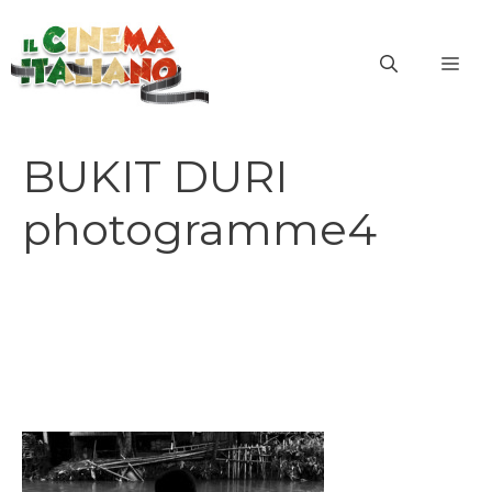
Vai
al
ME
contenuto
BUKIT DURI
photogramme4