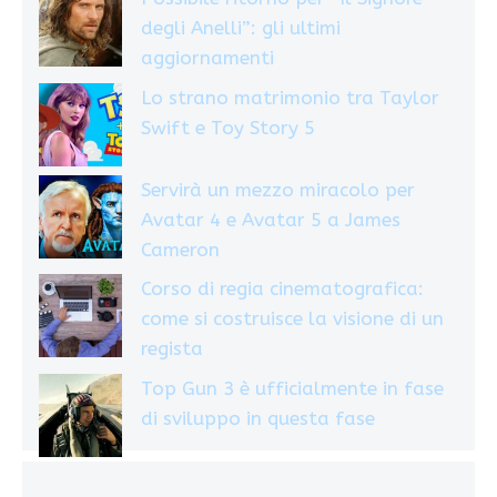
degli Anelli”: gli ultimi
aggiornamenti
Lo strano matrimonio tra Taylor
Swift e Toy Story 5
Servirà un mezzo miracolo per
Avatar 4 e Avatar 5 a James
Cameron
Corso di regia cinematografica:
come si costruisce la visione di un
regista
Top Gun 3 è ufficialmente in fase
di sviluppo in questa fase