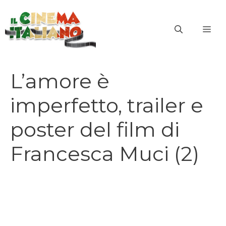
Vai
al
ME
contenuto
L’amore è
imperfetto, trailer e
poster del film di
Francesca Muci (2)