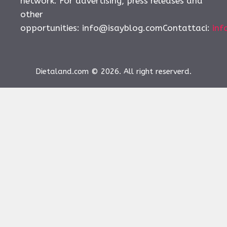
network. For advertising, press releases and
other
opportunities:
info@isayblog.comContattaci
:
inf
Dietaland.com © 2026. All right reserverd.